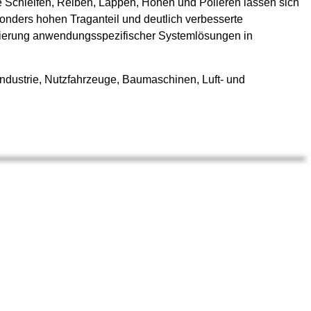
e Schleifen, Reiben, Läppen, Honen und Polieren lassen sich
sonders hohen Traganteil und deutlich verbesserte
alisierung anwendungsspezifischer Systemlösungen in
dustrie, Nutzfahrzeuge, Baumaschinen, Luft- und